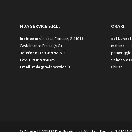
MDA SERVICE S.R.L.
ORARI
Indirizzo:
Via della Fornace, 2 41013
dal Lunedì 
Castelfranco Emilia (MO)
mattina 0
Telefono:
+39 059 921311
pomeriggio 
Fax:
+39 059 950329
Sabato e 
Email:
mda@mdaservice.it
Chiuso
© Copyright 2024 M.D.A. Service s.r.l. Via della Fornace, 2 41013 