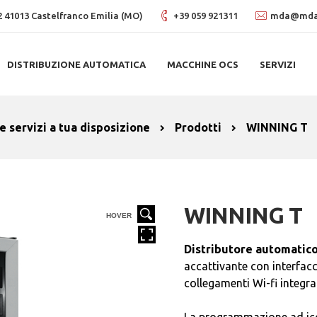
, 2 41013 Castelfranco Emilia (MO)
+39 059 921311
mda@mdas
DISTRIBUZIONE AUTOMATICA
MACCHINE OCS
SERVIZI
e servizi a tua disposizione
Prodotti
WINNING T
WINNING T
HOVER
Distributore automatico
accattivante con interfacc
collegamenti Wi-fi integrat