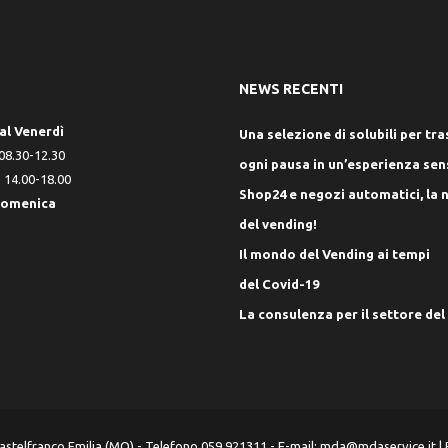
NEWS RECENTI
al Venerdì
Una selezione di solubili per t
8.30-12.30
ogni pausa in un’esperienza sen
14.00-18.00
Shop24 e negozi automatici, la 
Domenica
del vending!
Il mondo del Vending ai tempi
del Covid-19
La consulenza per il settore del
Castelfranco Emilia (MO) - Telefono 059 921311 - E-mail:
mda@mdaservice.it
| 