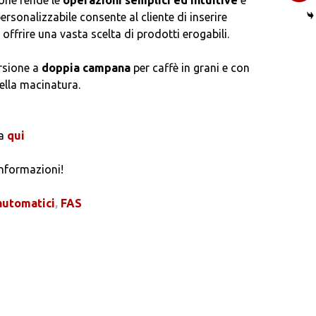
ne rende le
operazioni semplici ed intuitive
e
ersonalizzabile consente al cliente di inserire
offrire una vasta scelta di prodotti erogabili.
ersione a
doppia campana
per caffè in grani e con
ella macinatura.
ca
qui
nformazioni!
 automatici
,
FAS