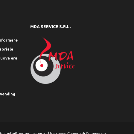
MDA SERVICE S.R.L.
rasformare
soriale
nuova era
 vending
Pec:
info@pec.mdaservice.it
| Iscrizione Camera di Commercio