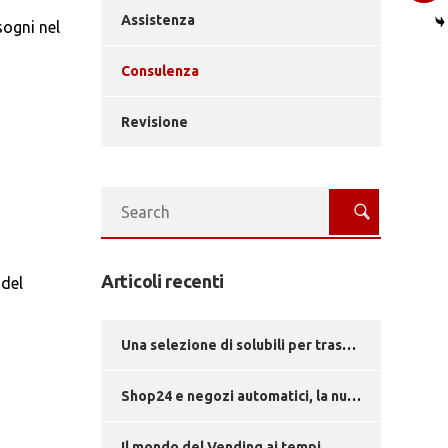
Assistenza
sogni nel
Consulenza
Revisione
Articoli recenti
 del
Una selezione di solubili per trasformare ogni pausa in un’esperienza sensoriale
Shop24 e negozi automatici, la nuova era del vending!
Il mondo del Vending ai tempi