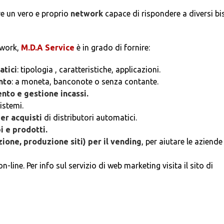
re un vero e proprio
network
capace di rispondere a diversi bi
twork,
M.D.A Service
è in grado di fornire:
atici
: tipologia , caratteristiche, applicazioni.
nto
: a moneta, banconote o senza contante.
ento e gestione incassi.
istemi.
er acquisti
di distributori automatici.
i e prodotti.
one, produzione siti) per il vending
, per aiutare le aziende
n-line. Per info sul servizio di web marketing visita il sito di