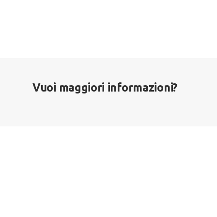
Vuoi maggiori informazioni?
MDA SERVICE S.R.L.
ORARI
Indirizzo:
Via della Fornace, 2 41013
dal Lunedì 