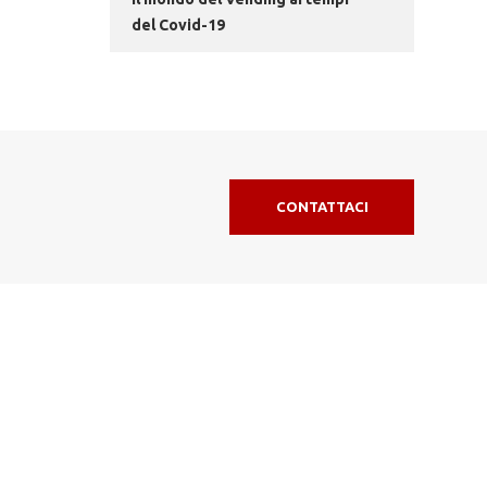
del Covid-19
CONTATTACI
MDA SERVICE S.R.L.
rasformare