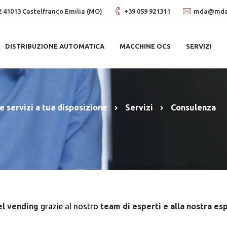
, 2 41013 Castelfranco Emilia (MO)
+39 059 921311
mda@mdas
DISTRIBUZIONE AUTOMATICA
MACCHINE OCS
SERVIZI
e servizi a tua disposizione
Servizi
Consulenza
del vending
grazie al nostro
team di esperti e alla nostra es