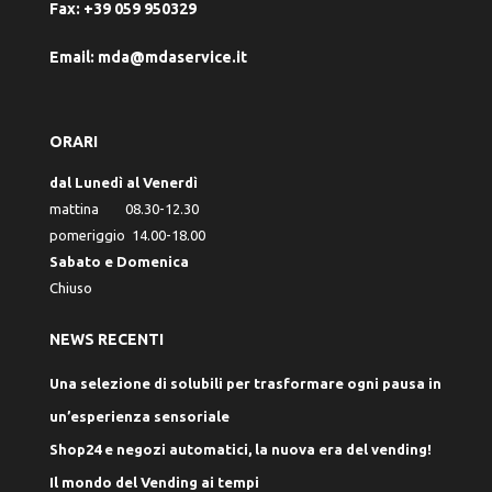
Fax:
+39 059 950329
Email:
mda@mdaservice.it
ORARI
dal Lunedì al Venerdì
mattina 08.30-12.30
pomeriggio 14.00-18.00
Sabato e Domenica
Chiuso
NEWS RECENTI
Una selezione di solubili per trasformare ogni pausa in
un’esperienza sensoriale
Shop24 e negozi automatici, la nuova era del vending!
Il mondo del Vending ai tempi