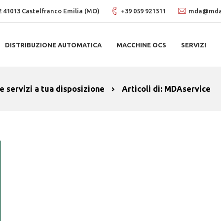
, 2 41013 Castelfranco Emilia (MO)
+39 059 921311
mda@mdas
DISTRIBUZIONE AUTOMATICA
MACCHINE OCS
SERVIZI
e servizi a tua disposizione
Articoli di: MDAservice