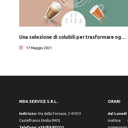
Una selezione di solubili per trasformare ogni pausa in un’esperienza sensoriale
17 Maggio 2021
MDA SERVICE S.R.L.
ORARI
Indirizzo:
Via della Fornace, 2 41013
dal Lunedì 
Castelfranco Emilia (MO)
mattina 0
Telefono:
+39 059 921311
pomeriggio 