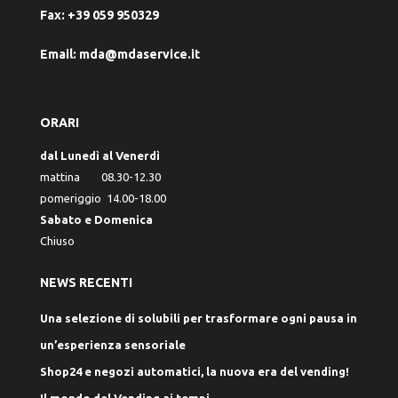
Fax:
+39 059 950329
Email:
mda@mdaservice.it
ORARI
dal Lunedì al Venerdì
mattina 08.30-12.30
pomeriggio 14.00-18.00
Sabato e Domenica
Chiuso
NEWS RECENTI
Una selezione di solubili per trasformare ogni pausa in
un’esperienza sensoriale
Shop24 e negozi automatici, la nuova era del vending!
Il mondo del Vending ai tempi